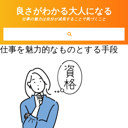
Skip
to
良さがわかる大人になる
content
仕事の魅力は自分が成長することで気づくこと
仕事を魅力的なものとする手段