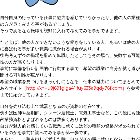
自分自身の行っている仕事に魅力を感じていなかったり、他の人の業種
の方が良くみえる事があるでしょう。
そうであるなら転職を視野に入れて考えてみる事ができます。
たとえば、他の人ができないような働きをしている人、あるいは他の人
に喜ばれる事が多い職業に惹かれる場合があります。
後先考えず今の職場を辞めて転職したとしてもその場合、失敗する可能
性の方が高くなります。
事前に準備を行い計画的に行動する事で、希望の職業に自分が就く道が
開ける可能性が広がります。
希望の職業を見つけるきっかけにもなる、仕事の魅力についてまとめて
あるサイト
［
http://xn--u9j691glga41lfuy633a9qdy76f.com
］
を参考
までに紹介しておきます。
自分を売り込む上で武器となるのが資格の存在です。
例えば医師や薬剤師、クレーン運転士、電気工事士など、この他にも独
占業務資格とよばれるものは数多くあります。
自分が魅力的と感じている職業に就くにはどの種類の資格が求められて
いるのかを事前に調べてみる事が第一歩です。
さらに、一歩踏み出して考えた時、自分がその職に就いたなら「これが