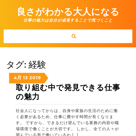
Skip
to
良さがわかる大人になる
content
仕事の魅力は自分が成長することで気づくこと
タグ:
経験
13/04/2019
13/04/2019
13/04/2019
4月
13
2019
取り組む中で発見できる仕事
取
の魅力
り
社会人になってからは、自身や家族の生活のために働
組
く必要があるため、仕事に費やす時間が長くなりま
む
す。 ですから、できるだけ望んでいる業務の内容や職
場環境で働くことが大切です。 しかし、全ての人々が
中
望んでいる形で働いているわ […]