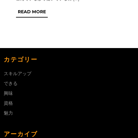
で
READ
READ MORE
発
MORE
見
で
き
る
カテゴリー
仕
事
スキルアップ
の
できる
魅
興味
力
資格
魅力
アーカイブ